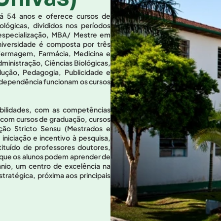
há 54 anos e oferece cursos de 
ógicas, divididos nos períodos 
especialização, MBA/ Mestre em 
iversidade é composta por três 
fermagem, Farmácia, Medicina e 
ministração, Ciências Biológicas, 
ução, Pedagogia, Publicidade e 
dependência funcionam os cursos 
bilidades, com as competências 
a com cursos de graduação, cursos 
ão Stricto Sensu (Mestrados e 
iciação e incentivo à pesquisa, 
ituído de professores doutores, 
que os alunos podem aprender de 
nio, um centro de excelência na 
tratégica, próxima aos principais 