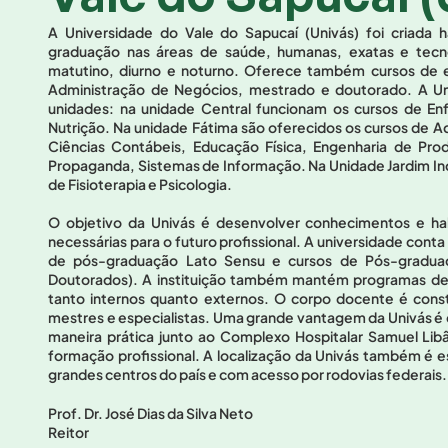
A Universidade do Vale do Sapucaí (Univás) foi criada 
graduação nas áreas de saúde, humanas, exatas e tecnol
matutino, diurno e noturno. Oferece também cursos de 
Administração de Negócios, mestrado e doutorado. A Un
unidades: na unidade Central funcionam os cursos de En
Nutrição. Na unidade Fátima são oferecidos os cursos de Ad
Ciências Contábeis, Educação Física, Engenharia de Prod
Propaganda, Sistemas de Informação. Na Unidade Jardim In
de Fisioterapia e Psicologia.
O objetivo da Univás é desenvolver conhecimentos e ha
necessárias para o futuro profissional. A universidade cont
de pós-graduação Lato Sensu e cursos de Pós-graduaç
Doutorados). A instituição também mantém programas de in
tanto internos quanto externos. O corpo docente é const
mestres e especialistas. Uma grande vantagem da Univás é 
maneira prática junto ao Complexo Hospitalar Samuel Libâ
formação profissional. A localização da Univás também é es
grandes centros do país e com acesso por rodovias federais.
Prof. Dr. José Dias da Silva Neto
Reitor