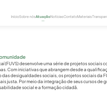
Início
Sobre nós
Atuação
Notícias
Contato
Materiais
Transpar
Comunidade
í (FUVS) desenvolve uma série de projetos sociais co
as. Com iniciativas que abrangem desde a qualificaç
o das desigualdades sociais, os projetos sociais da
s justa. Por meio da integração de seus cursos de gr
abilidade social e a formação cidadã.