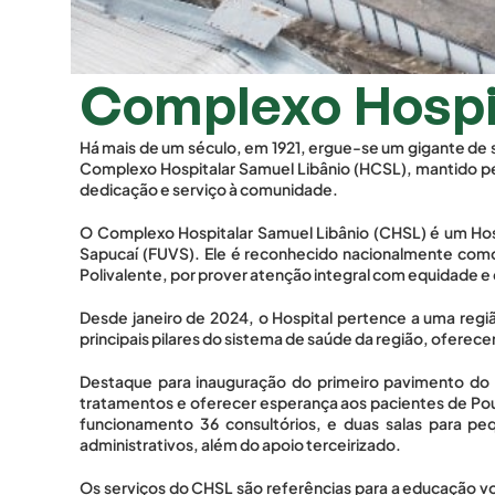
Complexo Hospit
Há mais de um século, em 1921, ergue-se um gigante de s
Complexo Hospitalar Samuel Libânio (HCSL), mantido pel
dedicação e serviço à comunidade.
O Complexo Hospitalar Samuel Libânio (CHSL) é um Hospit
Sapucaí (FUVS). Ele é reconhecido nacionalmente como 
Polivalente, por prover atenção integral com equidade e 
Desde janeiro de 2024, o Hospital pertence a uma reg
principais pilares do sistema de saúde da região, oferece
Destaque para inauguração do primeiro pavimento do H
tratamentos e oferecer esperança aos pacientes de Pous
funcionamento 36 consultórios, e duas salas para pequ
administrativos, além do apoio terceirizado.
Os serviços do CHSL são referências para a educação vo