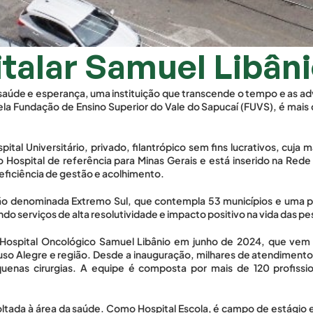
alar Samuel Libân
aúde e esperança, uma instituição que transcende o tempo e as adv
a Fundação de Ensino Superior do Vale do Sapucaí (FUVS), é mais d
al Universitário, privado, filantrópico sem fins lucrativos, cuja
Hospital de referência para Minas Gerais e está inserido na Red
eficiência de gestão e acolhimento. 
ião denominada Extremo Sul, que contempla 53 municípios e uma po
ndo serviços de alta resolutividade e impacto positivo na vida das p
ospital Oncológico Samuel Libânio em junho de 2024, que vem cu
o Alegre e região. Desde a inauguração, milhares de atendimentos
enas cirurgias. A equipe é composta por mais de 120 profissiona
ltada à área da saúde. Como Hospital Escola, é campo de estágio e 